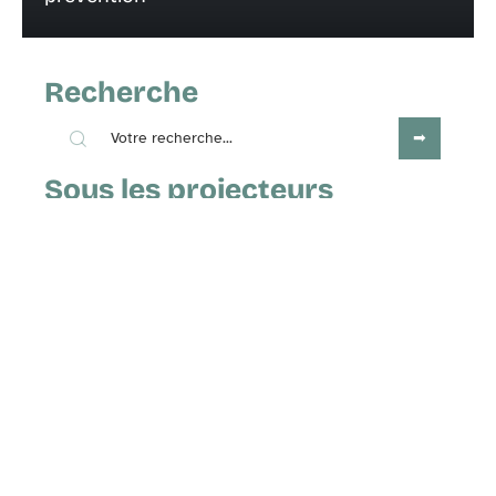
Recherche
Sous les projecteurs
7 janvier 2026
Le journal des résidents : un lien
solide avec les familles
Contact
Mentions Légales
Sitemap
© 2025 | seniorsdesinfos.fr