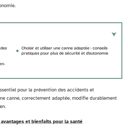
tonomie.
 des
Choisir et utiliser une canne adaptée : conseils
pratiques pour plus de sécurité et d’autonomie
en-
essentiel pour la prévention des accidents et
d’une canne, correctement adaptée, modifie durablement
en.
avantages et bienfaits pour la santé